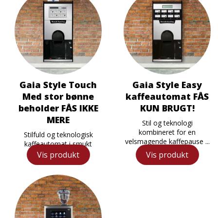
Gaia Style Touch
Gaia Style Easy
Med stor bønne
kaffeautomat FÅS
beholder FÅS IKKE
KUN BRUGT!
MERE
Stil og teknologi
kombineret for en
Stilfuld og teknologisk
velsmagende kaffepause ...
kaffeautomat i smukt
design Fanta...
Vis produkt
Vis produkt