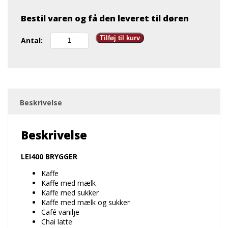
Bestil varen og få den leveret til døren
LEI400
Tilføj til kurv
Antal:
m.
Vista
Snack
antal
Beskrivelse
Beskrivelse
LEI400 BRYGGER
Kaffe
Kaffe med mælk
Kaffe med sukker
Kaffe med mælk og sukker
Café vanilje
Chai latte