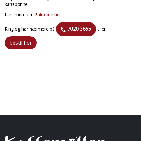
kaffebønne.
Læs mere om
Fairtrade her
.
7020 3655
Ring og hør nærmere på
eller
bestil her