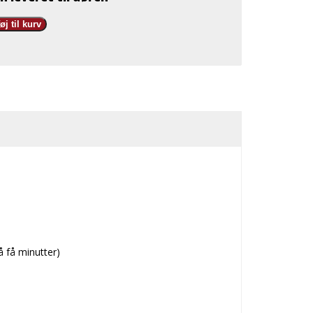
føj til kurv
på få minutter)