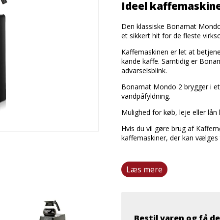
Ideel kaffemaskine
Den klassiske Bonamat Mondo 2
et sikkert hit for de fleste vir
Kaffemaskinen er let at betjene.
kande kaffe. Samtidig er Bona
advarselsblink.
Bonamat Mondo 2 brygger i et 
vandpåfyldning.
Mulighed for køb, leje eller lå
Hvis du vil gøre brug af Kaffe
kaffemaskiner, der kan vælges t
Læs mere
Bestil varen og få de