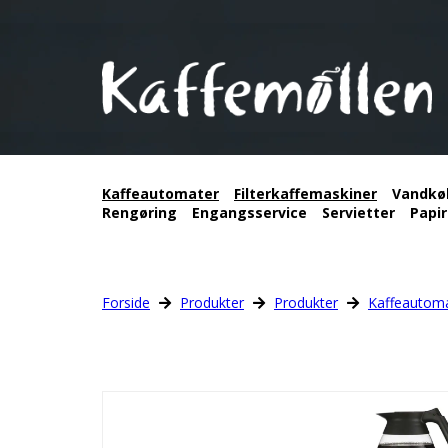
Kaffeautomater
Filterkaffemaskiner
Vandkø
Rengøring
Engangsservice
Servietter
Papir
Forside
Produkter
Produkter
Kaffeautom