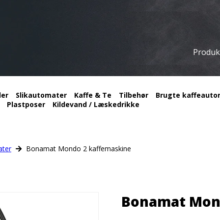
Produk
ler
Slikautomater
Kaffe & Te
Tilbehør
Brugte kaffeautom
Plastposer
Kildevand / Læskedrikke
ater
Bonamat Mondo 2 kaffemaskine
Bonamat Mon