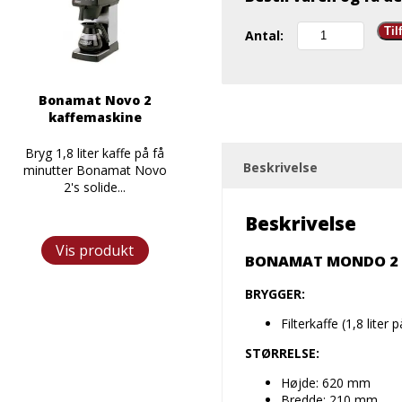
Bonamat
Til
Antal:
Mondo
2
kaffemaskine
antal
n
Bonamat Novo 2
kaffemaskine
Bryg 1,8 liter kaffe på få
Beskrivelse
minutter Bonamat Novo
2's solide...
Beskrivelse
Vis produkt
BONAMAT MONDO 2
BRYGGER:
Filterkaffe (1,8 liter 
STØRRELSE:
Højde: 620 mm
Bredde: 210 mm