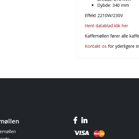
Dybde: 340 mm
Effekt 2210W/230V
Hent datablad klik her
Kaffemøllen fører alle kaf
Kontakt os
for yderligere i
møllen
emøllen
trade