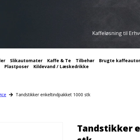
Kaffeløsning til Erh
ler
Slikautomater
Kaffe & Te
Tilbehør
Brugte kaffeautom
Plastposer
Kildevand / Læskedrikke
ice
Tandstikker enkeltindpakket 1000 stk
Tandstikker 