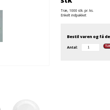
stk
Træ, 1000 stk. pr. ks.
Enkelt indpakket
Bestil varen og få de
Tandstikker
Til
Antal:
enkeltindpakket
1000
stk
antal