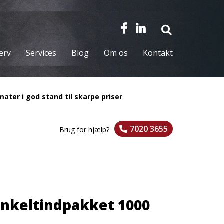
verv
Services
Blog
Om os
Kontakt
ater i god stand til skarpe priser
7020 3655
Brug for hjælp?
enkeltindpakket 1000