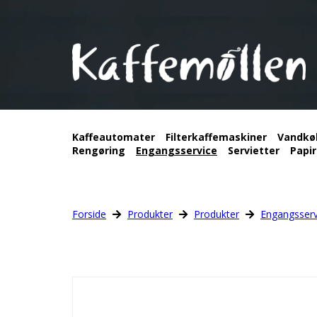
Kaffeautomater
Filterkaffemaskiner
Vandkø
Rengøring
Engangsservice
Servietter
Papir
Forside
Produkter
Produkter
Engangsserv