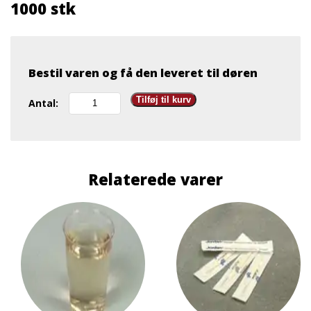
1000 stk
Bestil varen og få den leveret til døren
Låg
Tilføj til kurv
Antal:
til
kaffebæger
m.
drikkehul
1000
Relaterede varer
stk
antal