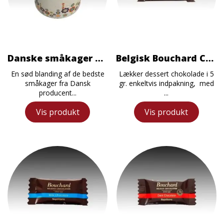
Danske småkager og Chokoladesmåkager 908g
Belgisk Bouchard Chokolade Karamel/Havsalt
En sød blanding af de bedste
Lækker dessert chokolade i 5
småkager fra Dansk
gr. enkeltvis indpakning, med
producent...
...
Vis produkt
Vis produkt