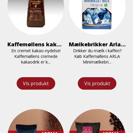
Kaffemøllens kakao 10 x 1 kg
Mælkebrikker Arla 20 ml 100 stk
En cremet kakao-nydelse!
Drikker du mælk i kaffen?
Kaffemøllens cremede
Køb Kaffemøllens ARLA
kakaodrik er k...
Minimælkebri...
Vis produkt
Vis produkt