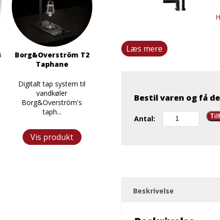
H
Læs mere
4
Borg&Overström T2
Taphane
Digitalt tap system til
vandkøler
Bestil varen og få de
Borg&Overström's
taph...
Crystal
Til
Antal:
Cooler,
indbygningskøler
Vis produkt
antal
Beskrivelse