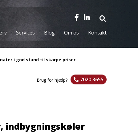
verv
Services
Blog
Om os
Kontakt
ater i god stand til skarpe priser
7020 3655
Brug for hjælp?
r, indbygningskøler