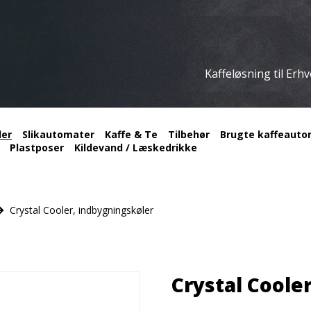
Kaffeløsning til Erh
ler
Slikautomater
Kaffe & Te
Tilbehør
Brugte kaffeautom
Plastposer
Kildevand / Læskedrikke
Crystal Cooler, indbygningskøler
Crystal Coole