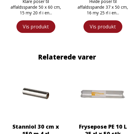
Klare poser til
Hvide poser til
affaldsspande 50 x 60 cm,
affaldsspande 37 x 50 cm,
15 my 20 rl i en...
16 my 25 rl i en...
Vis produkt
Vis produkt
Relaterede varer
Stanniol 30 cm x
Frysepose PE 10 L
150 m 4 rl
25 rl x 50 stk