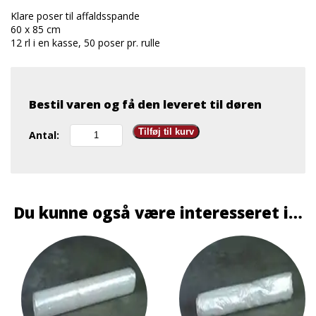
Klare poser til affaldsspande
60 x 85 cm
12 rl i en kasse, 50 poser pr. rulle
Bestil varen og få den leveret til døren
Spandeposer
Tilføj til kurv
Antal:
LD
60
x
85
cm
Du kunne også være interesseret i…
klar
12
rl
antal