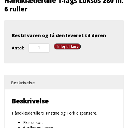
Håndklæderulle 1-lags Luksus 280 m.
6 ruller
Bestil varen og få den leveret til døren
Håndklæderulle
Tilføj til kurv
Antal:
1-
lags
Luksus
280
m.
6
Beskrivelse
ruller
antal
Beskrivelse
Håndklæderulle til Pristine og Tork dispensere.
Ekstra soft
6 ruller pr. kasse