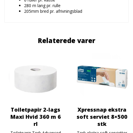
280 m lang pr. rulle
205mm bred pr. afrivningsblad
Relaterede varer
Toiletpapir 2-lags
Xpressnap ekstra
Maxi Hvid 360 m 6
soft serviet 8×500
rl
stk
Toiletpapir Tork Advanced
Tork ekstra soft servietter