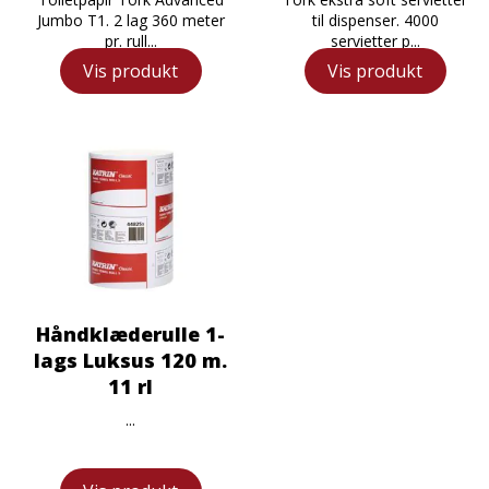
Jumbo T1. 2 lag 360 meter
til dispenser. 4000
pr. rull...
servietter p...
Vis produkt
Vis produkt
Håndklæderulle 1-
lags Luksus 120 m.
11 rl
...