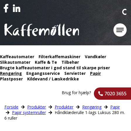
Kaffeautomater
Filterkaffemaskiner
Vandkøler
Slikautomater
Kaffe & Te
Tilbehør
Brugte kaffeautomater i god stand til skarpe priser
Rengøring
Engangsservice
Servietter
Papir
Plastposer
Kildevand / Læskedrikke
Brug for hjælp?
7020 3655
Forside
Produkter
Produkter
Rengøring
Papir
Papir systemruller
Håndklæderulle 1-lags Luksus 280 m.
6 ruller