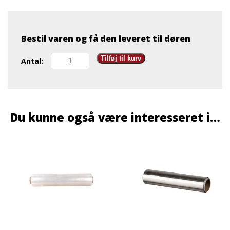
Bestil varen og få den leveret til døren
Film
Tilføj til kurv
Antal:
45
cm
x
300
m
Du kunne også være interesseret i…
4
rl
antal