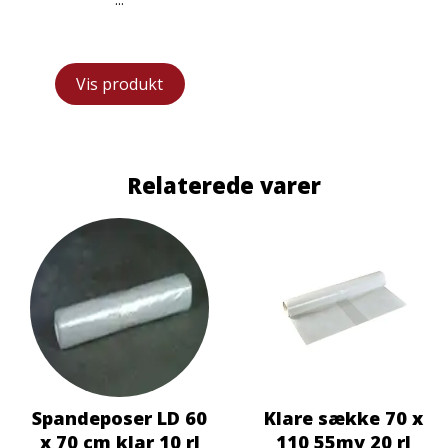
Vis produkt
Relaterede varer
Spandeposer LD 60
Klare sække 70 x
x 70 cm klar 10 rl
110 55my 20 rl