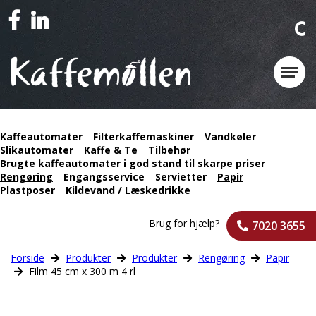
Kaffeautomater
Filterkaffemaskiner
Vandkøler
Slikautomater
Kaffe & Te
Tilbehør
Brugte kaffeautomater i god stand til skarpe priser
Rengøring
Engangsservice
Servietter
Papir
Plastposer
Kildevand / Læskedrikke
Brug for hjælp?
7020 3655
Forside
Produkter
Produkter
Rengøring
Papir
Film 45 cm x 300 m 4 rl