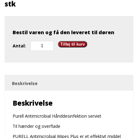
stk
Bestil varen og få den leveret til døren
Purell
Tilføj til kurv
Antal:
Desinfektionsserviet
6
x
150
stk
antal
Beskrivelse
Beskrivelse
Purell Antimicrobial Hånddesinfektion serviet
Til hænder og overflade
PURELL Antimicrobial Wipes Plus er et effektivt middel