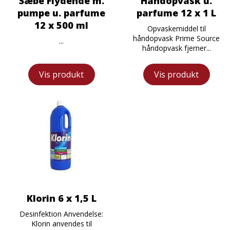
Sæbe Flydende m.
Håndopvask u.
pumpe u. parfume
parfume 12 x 1 L
12 x 500 ml
Opvaskemiddel til
håndopvask Prime Source
...
håndopvask fjerner...
Vis produkt
Vis produkt
Klorin 6 x 1,5 L
Desinfektion Anvendelse:
Klorin anvendes til