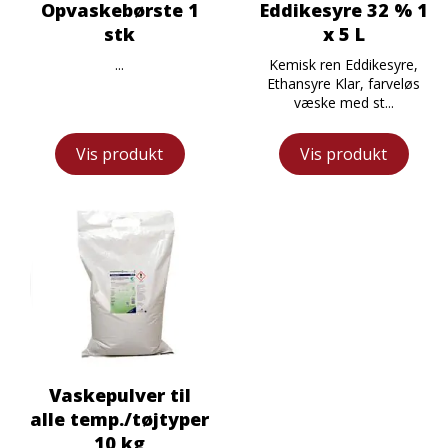
Opvaskebørste 1
Eddikesyre 32 % 1
stk
x 5 L
...
Kemisk ren Eddikesyre,
Ethansyre Klar, farveløs
væske med st...
Vis produkt
Vis produkt
Vaskepulver til
alle temp./tøjtyper
10 kg