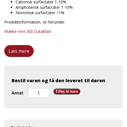
Cationisk surfactater 1-10%
Amphoterisk surfactater 1-10%
Nonionisk surfactater <1%
Produktinformation, se herunder:
Mælke rens Blå Datablad
Læs mere
Bestil varen og få den leveret til døren
Alkaline
Tilføj til kurv
Antal:
Mælke
rens
Blå
antal