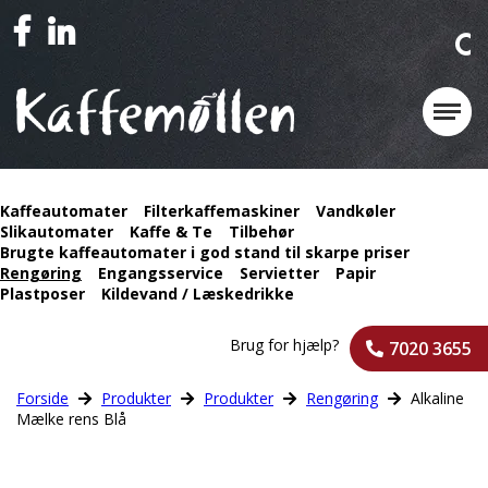
Kaffeautomater
Filterkaffemaskiner
Vandkøler
Slikautomater
Kaffe & Te
Tilbehør
Brugte kaffeautomater i god stand til skarpe priser
Rengøring
Engangsservice
Servietter
Papir
Plastposer
Kildevand / Læskedrikke
Brug for hjælp?
7020 3655
Forside
Produkter
Produkter
Rengøring
Alkaline
Mælke rens Blå