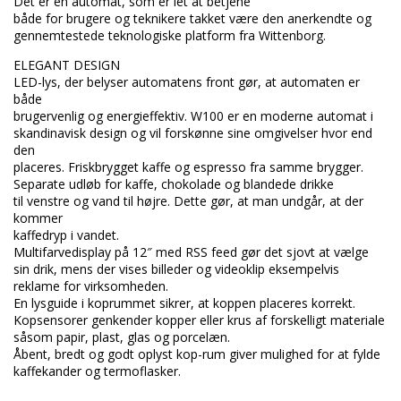
Det er en automat, som er let at betjene
både for brugere og teknikere takket være den anerkendte og
gennemtestede teknologiske platform fra Wittenborg.
ELEGANT DESIGN
LED-lys, der belyser automatens front gør, at automaten er
både
brugervenlig og energieffektiv. W100 er en moderne automat i
skandinavisk design og vil forskønne sine omgivelser hvor end
den
placeres. Friskbrygget kaffe og espresso fra samme brygger.
Separate udløb for kaffe, chokolade og blandede drikke
til venstre og vand til højre. Dette gør, at man undgår, at der
kommer
kaffedryp i vandet.
Multifarvedisplay på 12″ med RSS feed gør det sjovt at vælge
sin drik, mens der vises billeder og videoklip eksempelvis
reklame for virksomheden.
En lysguide i koprummet sikrer, at koppen placeres korrekt.
Kopsensorer genkender kopper eller krus af forskelligt materiale
såsom papir, plast, glas og porcelæn.
Åbent, bredt og godt oplyst kop-rum giver mulighed for at fylde
kaffekander og termoflasker.