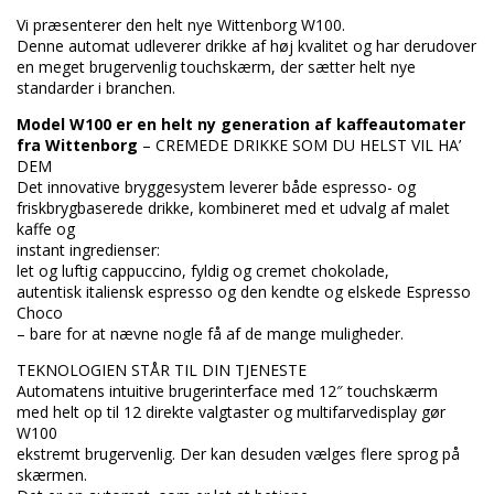
Vi præsenterer den helt nye Wittenborg W100.
Denne automat udleverer drikke af høj kvalitet og har derudover
en meget brugervenlig touchskærm, der sætter helt nye
standarder i branchen.
Model W100 er en helt ny generation af kaffeautomater
fra Wittenborg
– CREMEDE DRIKKE SOM DU HELST VIL HA’
DEM
Det innovative bryggesystem leverer både espresso- og
friskbrygbaserede drikke, kombineret med et udvalg af malet
kaffe og
instant ingredienser:
let og luftig cappuccino, fyldig og cremet chokolade,
autentisk italiensk espresso og den kendte og elskede Espresso
Choco
– bare for at nævne nogle få af de mange muligheder.
TEKNOLOGIEN STÅR TIL DIN TJENESTE
Automatens intuitive brugerinterface med 12″ touchskærm
med helt op til 12 direkte valgtaster og multifarvedisplay gør
W100
ekstremt brugervenlig. Der kan desuden vælges flere sprog på
skærmen.