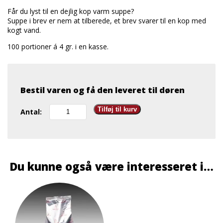
Får du lyst til en dejlig kop varm suppe?
Suppe i brev er nem at tilberede, et brev svarer til en kop med
kogt vand.
100 portioner á 4 gr. i en kasse.
Bestil varen og få den leveret til døren
Suppe
Tilføj til kurv
Antal:
i
brev
grøntsag
100
breve
Du kunne også være interesseret i…
antal