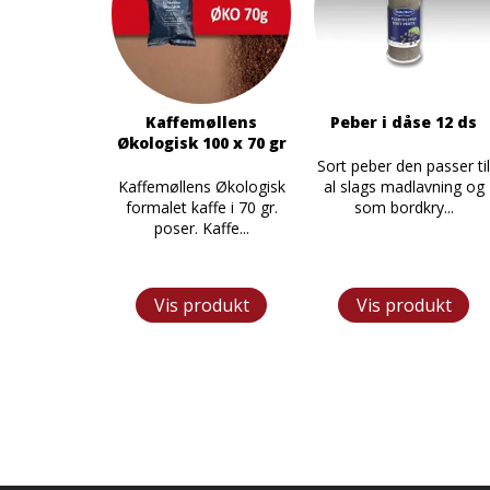
Kaffemøllens
Peber i dåse 12 ds
Økologisk 100 x 70 gr
Sort peber den passer ti
Kaffemøllens Økologisk
al slags madlavning og
formalet kaffe i 70 gr.
som bordkry...
poser. Kaffe...
Vis produkt
Vis produkt