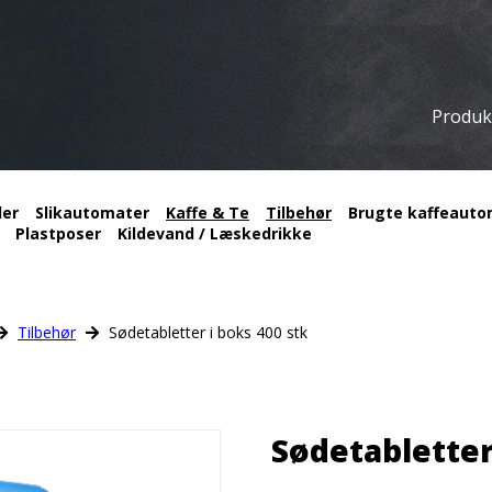
Produk
ler
Slikautomater
Kaffe & Te
Tilbehør
Brugte kaffeautom
Plastposer
Kildevand / Læskedrikke
Tilbehør
Sødetabletter i boks 400 stk
Sødetabletter