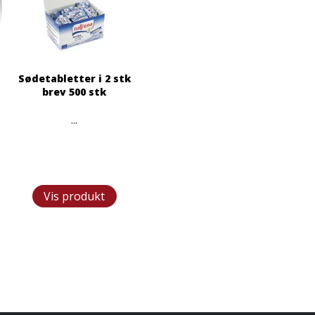
Sødetabletter i 2 stk
brev 500 stk
l
...
Vis produkt