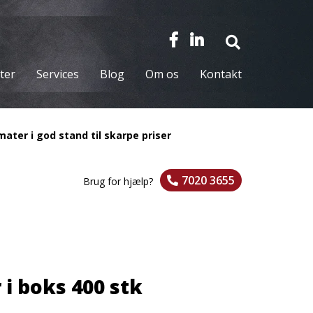
ter
Services
Blog
Om os
Kontakt
ater i god stand til skarpe priser
7020 3655
Brug for hjælp?
 i boks 400 stk