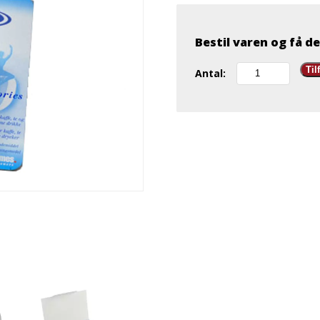
Bestil varen og få de
Sødetabletter
Til
Antal:
i
boks
400
stk
antal