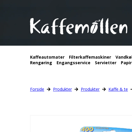
Kaffeautomater
Filterkaffemaskiner
Vandkø
Rengøring
Engangsservice
Servietter
Papir
Forside
Produkter
Produkter
Kaffe & te