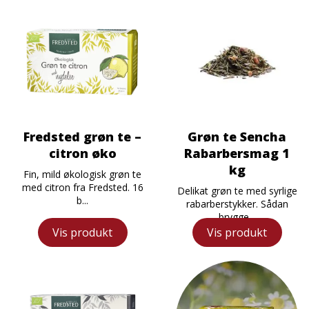
Fredsted grøn te –
Grøn te Sencha
citron øko
Rabarbersmag 1
kg
Fin, mild økologisk grøn te
med citron fra Fredsted. 16
Delikat grøn te med syrlige
b...
rabarberstykker. Sådan
brygge...
Vis produkt
Vis produkt