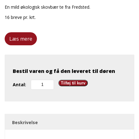
En mild økologisk skovbær te fra Fredsted.
16 breve pr. krt.
Læs mere
Bestil varen og få den leveret til døren
Fredsted
Tilføj til kurv
Antal:
-
skovbær
te
øko
antal
Beskrivelse