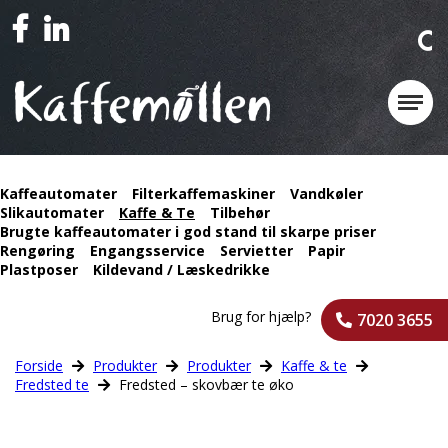
Kaffeautomater
Filterkaffemaskiner
Vandkøler
Slikautomater
Kaffe & Te
Tilbehør
Brugte kaffeautomater i god stand til skarpe priser
Rengøring
Engangsservice
Servietter
Papir
Plastposer
Kildevand / Læskedrikke
Brug for hjælp?
7020 3655
Forside
Produkter
Produkter
Kaffe & te
Fredsted te
Fredsted – skovbær te øko