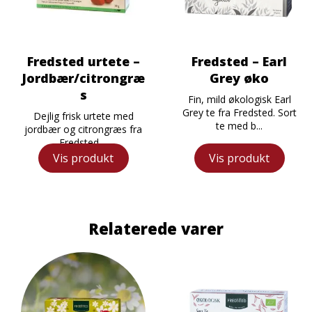
Fredsted urtete –
Fredsted – Earl
Jordbær/citrongræ
Grey øko
s
Fin, mild økologisk Earl
Grey te fra Fredsted. Sort
Dejlig frisk urtete med
te med b...
jordbær og citrongræs fra
Fredsted....
Vis produkt
Vis produkt
Relaterede varer