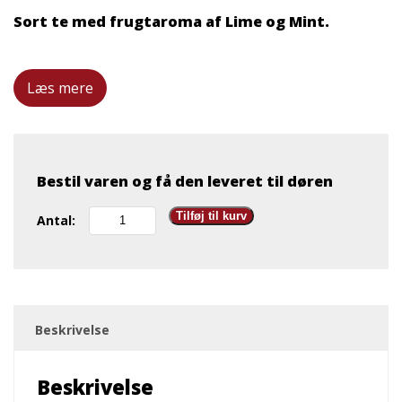
Sort te med frugtaroma af Lime og Mint.
Læs mere
Bestil varen og få den leveret til døren
Fredsted
Tilføj til kurv
Antal:
Lime
og
Mint
antal
Beskrivelse
Beskrivelse