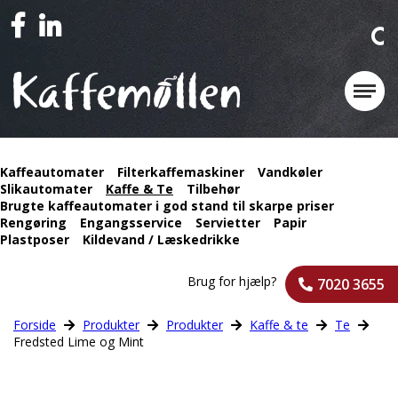
Kaffeautomater
Filterkaffemaskiner
Vandkøler
Slikautomater
Kaffe & Te
Tilbehør
Brugte kaffeautomater i god stand til skarpe priser
Rengøring
Engangsservice
Servietter
Papir
Plastposer
Kildevand / Læskedrikke
Brug for hjælp?
7020 3655
Forside
Produkter
Produkter
Kaffe & te
Te
Fredsted Lime og Mint