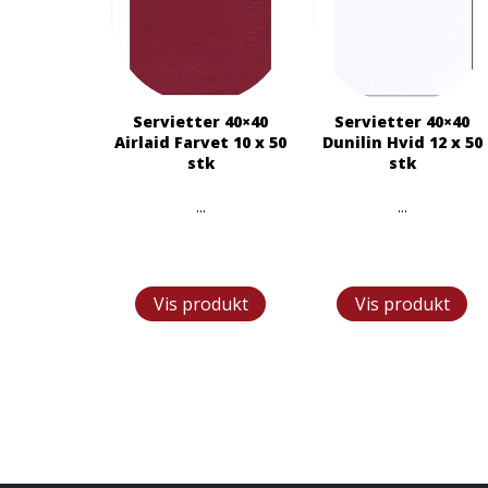
Servietter 40×40
Servietter 40×40
Airlaid Farvet 10 x 50
Dunilin Hvid 12 x 50
stk
stk
...
...
Vis produkt
Vis produkt