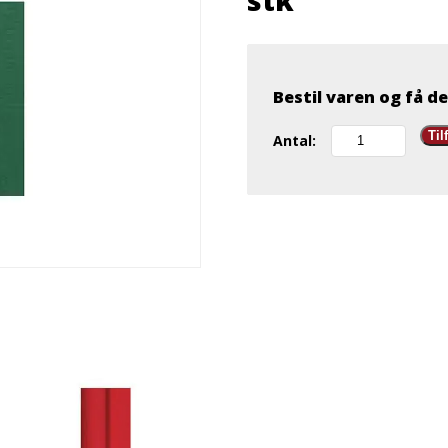
stk
Bestil varen og få de
Servietter
Til
Antal:
40x40
3-
lags
farve
8
x
125
stk
antal