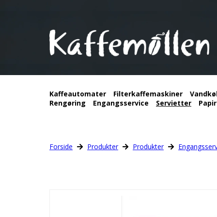
Kaffeautomater
Filterkaffemaskiner
Vandkø
Rengøring
Engangsservice
Servietter
Papir
Forside
Produkter
Produkter
Engangsserv