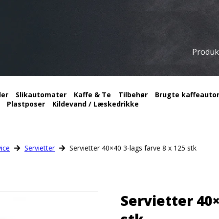
Produk
ler
Slikautomater
Kaffe & Te
Tilbehør
Brugte kaffeautom
Plastposer
Kildevand / Læskedrikke
ice
Servietter
Servietter 40×40 3-lags farve 8 x 125 stk
Servietter 40×