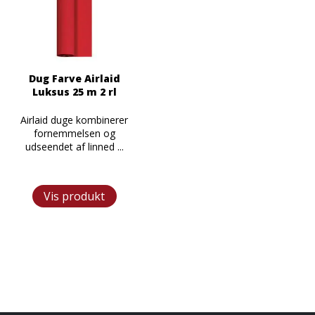
Dug Farve Airlaid
Luksus 25 m 2 rl
Airlaid duge kombinerer
fornemmelsen og
udseendet af linned ...
Vis produkt