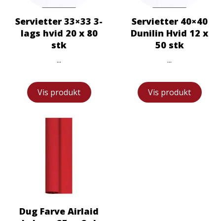
Servietter 33×33 3-
Servietter 40×40
lags hvid 20 x 80
Dunilin Hvid 12 x
stk
50 stk
...
...
Vis produkt
Vis produkt
Dug Farve Airlaid