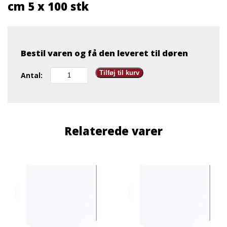
cm 5 x 100 stk
Bestil varen og få den leveret til døren
Dækkeserviet
Tilføj til kurv
Antal:
Hvid
Luksus
30
x
40
Relaterede varer
cm
5
x
100
stk
antal