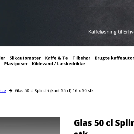
Kaffeløsning til Erh
ler
Slikautomater
Kaffe & Te
Tilbehør
Brugte kaffeautom
Plastposer
Kildevand / Læskedrikke
ice
Glas 50 cl Splintfri (kant 55 cl) 16 x 50 stk
Glas 50 cl Spli