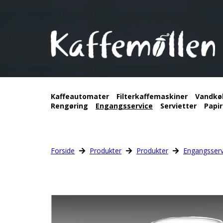
Kaffeautomater
Filterkaffemaskiner
Vandkø
Rengøring
Engangsservice
Servietter
Papir
Forside
Produkter
Produkter
Engangsserv