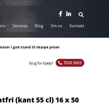
verv
Services
Blog
Om os
Kontakt
ater i god stand til skarpe priser
7020 3655
Brug for hjælp?
ntfri (kant 55 cl) 16 x 50